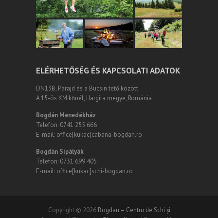
ELÉRHETŐSÉG ÉS KAPCSOLATI ADATOK
DN13B, Parajd és a Bucsin tető között
A 15-ös KM kőnél, Hargita megye, Románia
Bogdán Menedékház
Telefon: 0741 255 666
E-mail: office[kukac]cabana-bogdan.ro
Bogdán Sípályák
Telefon: 0731 699 405
E-mail: office[kukac]schi-bogdan.ro
Copyright © 2026
Bogdan – Centru de Schi și