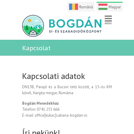
Română
Magyar
Kapcsolat
Kapcsolati adatok
DN13B, Parajd és a Bucsin tető között, a 15-ös KM
kőnél, Hargita megye, Románia
Bogdán Menedékház
Telefon: 0741 255 666
E-mail: office[kukac]cabana-bogdan.ro
Írj nekünk!