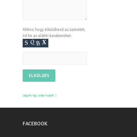
Ahhoz, hogy elküldhesd az üzenetet,
írd be az alábbi karaktereket:
Legyen egy szép napod! :)
FACEBOOK