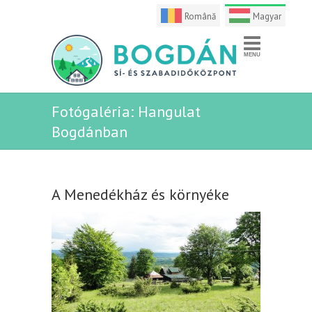
Română
Magyar
Fotógaléria: Hangulat
Bogdánban
A Menedékház és környéke