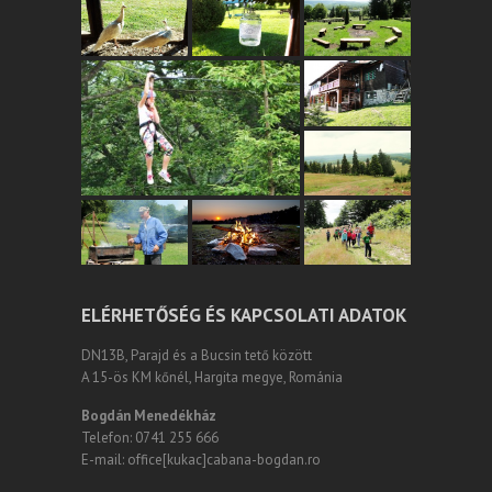
ELÉRHETŐSÉG ÉS KAPCSOLATI ADATOK
DN13B, Parajd és a Bucsin tető között
A 15-ös KM kőnél, Hargita megye, Románia
Bogdán Menedékház
Telefon: 0741 255 666
E-mail: office[kukac]cabana-bogdan.ro