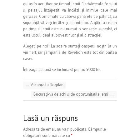
gulaș în aer liber pe timpul iernii. Fierbânțeala focului
și peisajul înzăpezit va încălzi și inimile cele mai
geroase. Combinate cu câteva pahărele de pălincă, cu
siguranță vă veți încălzi și din interior. A găti la ceaun
pe timpul iernii este nu numai o senzație superbă, ci
este locul ideal al povestirilor și al distracției.
Alegeți pe noi! La sosire sunteți oaspeții noștri la un
vin fiert, iar șampania de Revelion este tot din partea
casei.
Întreaga cabană se închiriază pentru 9000 lei.
←
Vacanța la Bogdan
Bucurați-vă de schi şi de oportunităţile ierni!
→
Lasă un răspuns
Adresa ta de email nu va fi publicată.
Câmpurile
obligatorii sunt marcate cu
*