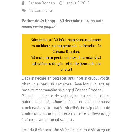
Cabana Bogdan
aprilie 5, 2015
No Comments
Pachet de 4+1 nopți | 30 decembrie – 4 ianuarie
numai pentru grupuri
Stimaţi turişti! Vă informăm că nu mai avem
locuri libere pentru perioada de Revelion în
Cabana Bogdan.
Vă mulţumim pentru interesul acordat şi vă
aşteptăm cu drag în celelalte perioade ale
anului!
Dacă în fiecare an petreceți anul nou în grupul vostru
obișnuit și vreți să sărbătoriți Revelionul în același
mod, vă recomandăm să alegeți Cabana Bogdan!
Piscurile acoperite de zăpadă, bruma de pe copaci,
natura neatinsă, săniușul în grup sau plimbarea
combinată cu o joacă zdravănă în zăpadă poate
conferi un sens nou pentrecerii voastre de Revelion, și
încă nici n-am pomenit schiatul.
Totodată vă provocăm să încercați cum e să faceți un