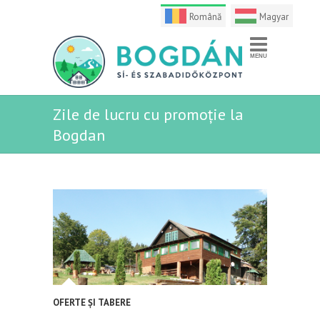
Română
Magyar
Zile de lucru cu promoție la
Bogdan
OFERTE ȘI TABERE