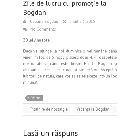
Zile de lucru cu promoție la
Bogdan
Cabana Bogdan
martie 3, 2015
No Comments
30 lei / noapte
Dacă vei ajunge la noi duminică și vei rămâne până
vineri, în loc de 5 nopți plătești doar 4. Fii oaspetele
nostru atunci când este liniște. Hai la Bogdan și
absoarbe acest aer curat și vindecător. Așteptăm
iubitorii de natură, care vor să se relaxeze într-un loc
minunat.
Oferte
←
Întâlnire de nostalgie
Vacanța la Bogdan
→
Lasă un răspuns