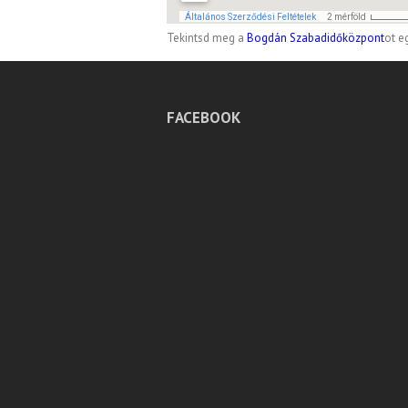
Tekintsd meg a
Bogdán Szabadidőközpont
ot e
FACEBOOK