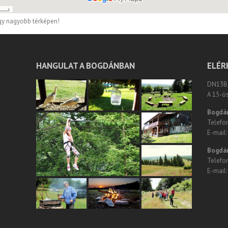
gy nagyobb térképen!
HANGULAT A BOGDÁNBAN
ELÉR
DN13B, 
A 15-ö
Bogdá
Telefo
E-mail
Bogdán
Telefo
E-mail: