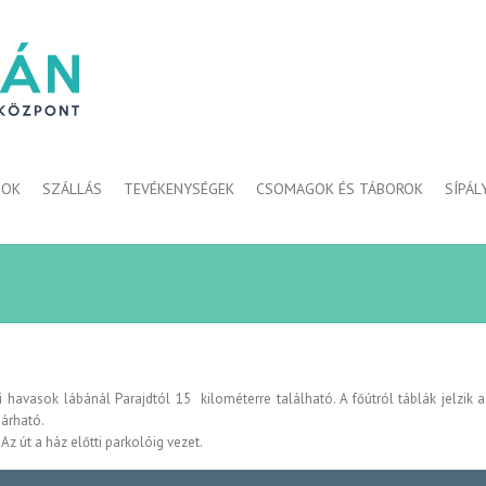
GOK
SZÁLLÁS
TEVÉKENYSÉGEK
CSOMAGOK ÉS TÁBOROK
SÍPÁL
havasok lábánál Parajdtól 15 kilométerre található. A főútról táblák jelzik 
járható.
 út a ház előtti parkolóig vezet.