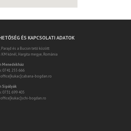
HETŐSÉG ÉS KAPCSOLATI ADATOK
Parajd és a Bucsin tető között
s KM kőnél, Hargita megye, Románia
n Menedékház
n: 0741 255 666
: office[kukac]cabana-bogdan.ro
 Sípályák
n: 0731 699 405
 office[kukac]schi-bogdan.ro