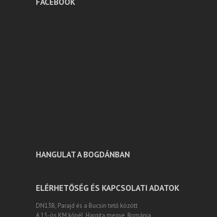
FACEBOOK
HANGULAT A BOGDÁNBAN
ELÉRHETŐSÉG ÉS KAPCSOLATI ADATOK
DN13B, Parajd és a Bucsin tető között
A 15-ös KM kőnél, Hargita megye, Románia