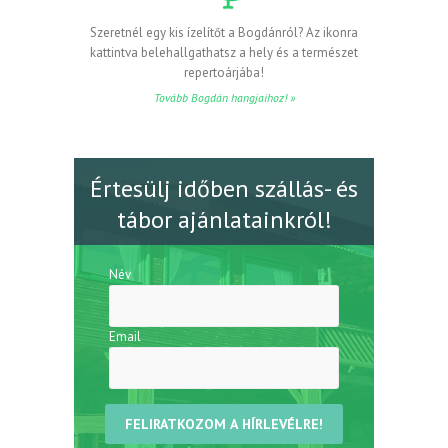
Szeretnél egy kis ízelítőt a Bogdánról? Az ikonra
kattintva belehallgathatsz a hely és a természet
repertoárjába!
Tovább Bogdán hangjaihoz! »
Értesülj időben szállás- és
tábor ajánlatainkról!
Név
Email