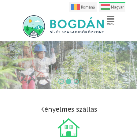
Română
Magyar
1
2
3
Kényelmes szállás