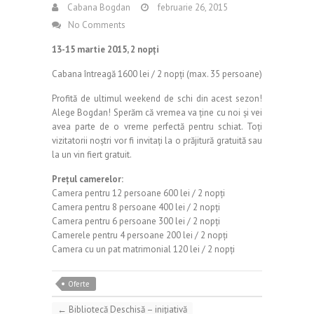
Cabana Bogdan
februarie 26, 2015
No Comments
13-15 martie 2015, 2 nopți
Cabana întreagă 1600 lei / 2 nopți (max. 35 persoane)
Profită de ultimul weekend de schi din acest sezon!
Alege Bogdan! Sperăm că vremea va ține cu noi și vei
avea parte de o vreme perfectă pentru schiat. Toți
vizitatorii noștri vor fi invitați la o prăjitură gratuită sau
la un vin fiert gratuit.
Prețul camerelor:
Camera pentru 12 persoane 600 lei / 2 nopți
Camera pentru 8 persoane 400 lei / 2 nopți
Camera pentru 6 persoane 300 lei / 2 nopți
Camerele pentru 4 persoane 200 lei / 2 nopți
Camera cu un pat matrimonial 120 lei / 2 nopți
Oferte
←
Bibliotecă Deschisă – inițiativă