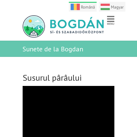
Română
Magyar
Sunete de la Bogdan
Susurul pârâului